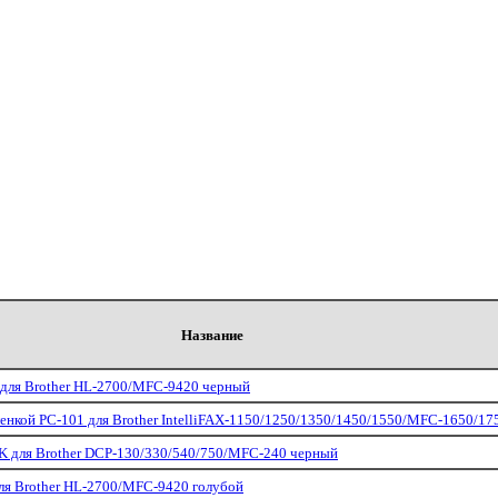
Название
для Brother HL-2700/MFC-9420 черный
енкой PC-101 для Brother IntelliFAX-1150/1250/1350/1450/1550/MFC-1650/17
 для Brother DCP-130/330/540/750/MFC-240 черный
я Brother HL-2700/MFC-9420 голубой