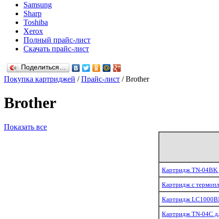
Samsung
Sharp
Toshiba
Xerox
Полный прайс-лист
Скачать прайс-лист
Поделиться…
Покупка картриджей
/
Прайс-лист
/ Brother
Brother
Показать все
Картридж TN-04BK 
Картридж с термопл
Картридж LC1000BK
Картридж TN-04C дл