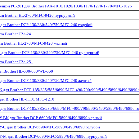
енкой PC-201 для Brother FAX-1010/1020/1030/1170/1270/1770/MFC-1025
ля Brother HL-2700/MFC-9420 пурпурный
ля Brother DCP-130/330/540/750/MFC-240 голубой
та Brother TZe-241
ля Brother HL-2700/MFC-9420 желтый
для Brother DCP-130/330/540/750/MFC-240 пурпурный
та Brother TZe-251
я Brother HL-630/660/WL-660
для Brother DCP-130/330/540/750/MFC-240 желтый
 для Brother DCP-185/385/585/6690/MFC-490/790/990/5490/5890/6490/6890
ля Brother HL-1110/MFC-1210
ля Brother DCP-185/385/585/6690/MFC-490/790/990/5490/5890/6490/6890 г
-BK для Brother DCP-6690/MFC-5890/6490/6890 черный
-C для Brother DCP-6690/MFC-5890/6490/6890 голубой
-M для Brother DCP-6690/MFC-5890/6490/6890 пурпурный