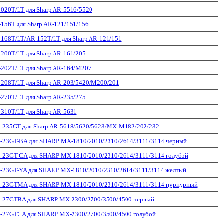
020T/LT для Sharp AR-5516/5520
156T для Sharp AR-121/151/156
168T/LT/AR-152T/LT для Sharp AR-121/151
200T/LT для Sharp AR-161/205
202T/LT для Sharp AR-164/M207
208T/LT для Sharp AR-203/5420/M200/201
270T/LT для Sharp AR-235/275
310T/LT для Sharp AR-5631
235GT для Sharp AR-5618/5620/5623/MX-M182/202/232
23GT-BA для SHARP MX-1810/2010/2310/2614/3111/3114 черный
23GT-CA для SHARP MX-1810/2010/2310/2614/3111/3114 голубой
23GT-YA для SHARP MX-1810/2010/2310/2614/3111/3114 желтый
-23GTMA для SHARP MX-1810/2010/2310/2614/3111/3114 пурпурный
-27GTBA для SHARP MX-2300/2700/3500/4500 черный
-27GTCA для SHARP MX-2300/2700/3500/4500 голубой