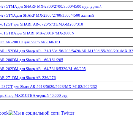
-27GTMA для SHARP MX-2300/2700/3500/4500 пурпурный
-27GTYA для SHARP MX-2300/2700/3500/4500 желтый
-312GT для SHARP AR-5726/5731/MX-M260/310
-31GTBA для SHARP MX-2301N/MX-2600N
пер AR-200TD для Sharp AR-160/161
AR-152DM для Sharp AR-121/153/156/203/5420/AR-M150/155/200/201/MX-B
AR-200DM для Sharp AR-160/161/205
AR-202DM для Sharp AR-164/5316/5320/M160/205
AR-271DM для Sharp AR-236/276
237GT для Sharp AR-5618/5620/5623/MX-M182/202/232
дж Sharp MX61GTBA черный 40.000 стр.