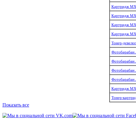
Картридж MX
Картридж MX
Картридж MX
Картридж MX
Тонер-девело
Фотобарабан 
Фотобарабан 
Фотобарабан 
Фотобарабан 
Картридж MX-
Тонер-картри
Показать все
© 2011-2014 «
Kart-Center
»
109202,
г. Москва
,
шоссе Фрезер д.5/1
м. Авиамоторная