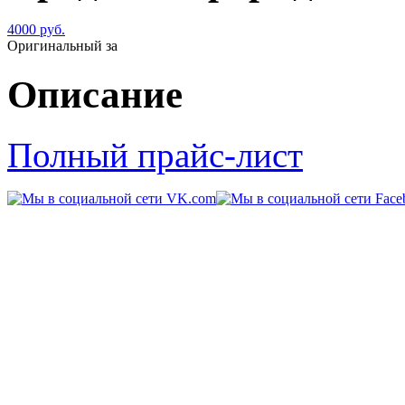
4000 руб.
Оригинальный за
Описание
Полный прайс-лист
© 2011-2014 «
Kart-Center
109202,
г. Москва
,
шоссе Ф
Режим работы:
ежедневно 
звонков) Тел:
+7 (926) 71