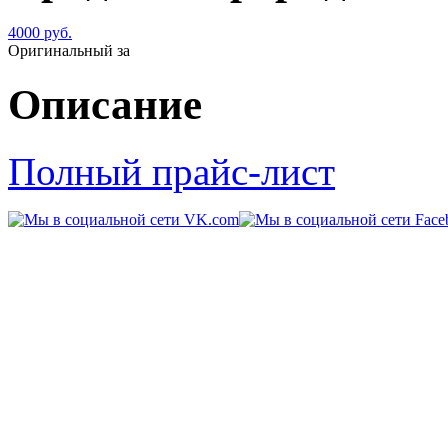
4000 руб.
Оригинальный за
Описание
Полный прайс-лист
© 2011-2014 «
Kart-Center
109202,
г. Москва
,
шоссе Ф
Режим работы:
ежедневно 
звонков) Тел:
+7 (926) 71